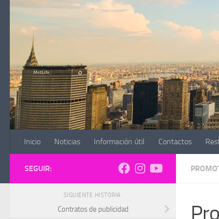
Skip to content
Inicio
Noticias
Información útil
Contactos
Res
SEGUIR:
PROMOT
SIGUIENTE HISTORIA
Pro
Contratos de publicidad