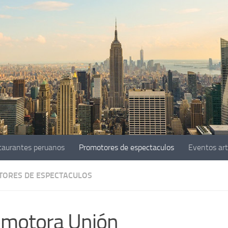
taurantes peruanos
Promotores de espectaculos
Eventos art
ORES DE ESPECTACULOS
motora Unión